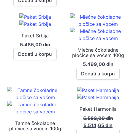
Dodati u korpu
Paket Srbija
5.485,00
din
Mlečne čokoladne
Dodati u korpu
pločice sa voćem 100g
5.499,00
din
Dodati u korpu
Paket Harmonija
5.582,00
din
Tamne čokoladne
Оригинална
Тренутн
5.514,65
din
pločice sa voćem 100g
цена
цена