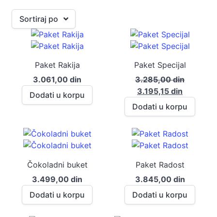
Sortiraj po
Paket Rakija
Paket Specijal
3.061,00
din
3.285,00
din
Оригинална
Тренутн
3.195,15
din
Dodati u korpu
цена
цена
Dodati u korpu
је
је:
била:
3.195,15 
3.285,00 din.
Čokoladni buket
Paket Radost
3.499,00
din
3.845,00
din
Dodati u korpu
Dodati u korpu