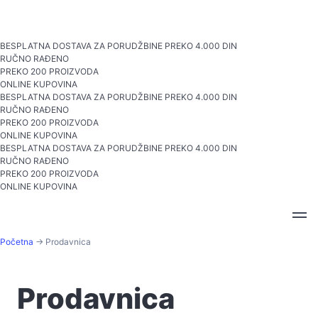
Skip
Zbog visokih temperatura, dostava nije moguća, ali svoje
to
porudžbine možete preuzeti u čokolateriji
content
BESPLATNA DOSTAVA ZA PORUDŽBINE PREKO 4.000 DIN
RUČNO RAĐENO
PREKO 200 PROIZVODA
ONLINE KUPOVINA
BESPLATNA DOSTAVA ZA PORUDŽBINE PREKO 4.000 DIN
RUČNO RAĐENO
PREKO 200 PROIZVODA
ONLINE KUPOVINA
BESPLATNA DOSTAVA ZA PORUDŽBINE PREKO 4.000 DIN
RUČNO RAĐENO
PREKO 200 PROIZVODA
ONLINE KUPOVINA
Početna
→ Prodavnica
Prodavnica