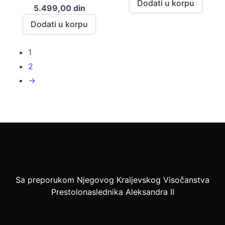
Dodati u korpu
5.499,00
din
је
је:
била:
5.514,65
Dodati u korpu
5.582,00 din.
1
2
→
Sa preporukom Njegovog Kraljevskog Visočanstva
Prestolonaslednika Aleksandra II