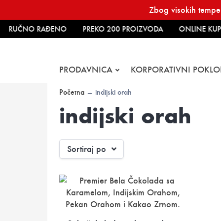
Skip
Zbog visokih temper
to
content
RUČNO RAĐENO
PREKO 200 PROIZVODA
ONLINE KUP
PRODAVNICA
KORPORATIVNI POKLO
Početna
→ indijski orah
indijski orah
Sortiraj po