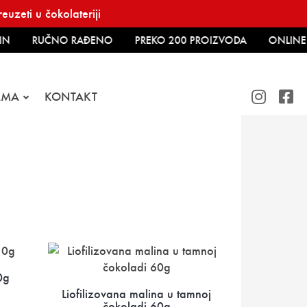
uzeti u čokolateriji
N
RUČNO RAĐENO
PREKO 200 PROIZVODA
ONLINE 
AMA
KONTAKT
0g
Liofilizovana malina u tamnoj
čokoladi 60g