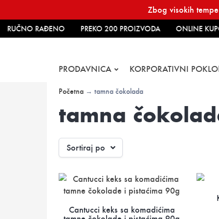
Skip
Zbog visokih temper
to
content
RUČNO RAĐENO
PREKO 200 PROIZVODA
ONLINE KUP
PRODAVNICA
KORPORATIVNI POKLO
Početna
→ tamna čokolada
tamna čokolad
Sortiraj po
Cantucci keks sa komadićima
tamne čokolade i pistaćima 90g