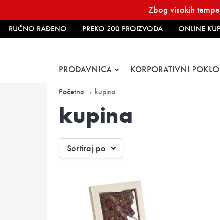
Skip
Zbog visokih temper
to
content
RUČNO RAĐENO
PREKO 200 PROIZVODA
ONLINE KUP
PRODAVNICA
KORPORATIVNI POKLO
Početna
→ kupina
kupina
Sortiraj po