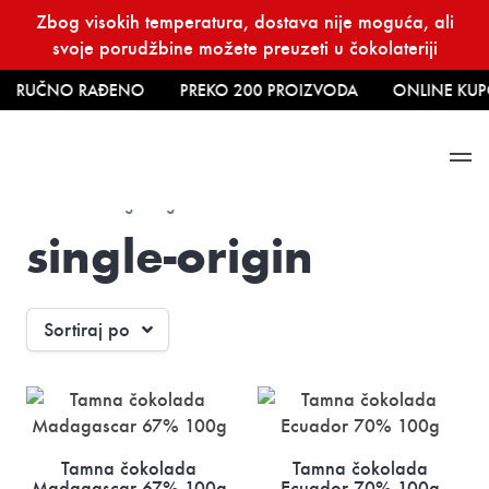
Skip
Zbog visokih temperatura, dostava nije moguća, ali
to
svoje porudžbine možete preuzeti u čokolateriji
content
RUČNO RAĐENO
PREKO 200 PROIZVODA
ONLINE KUP
Početna
→ single-origin
single-origin
Sortiraj po
Tamna čokolada
Tamna čokolada
Madagascar 67% 100g
Ecuador 70% 100g