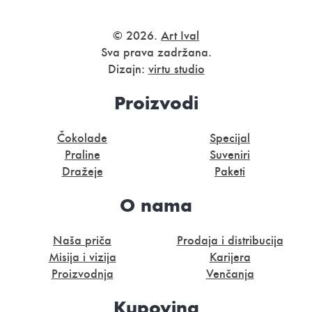
© 2026.
Art Ival
Sva prava zadržana.
Dizajn:
virtu studio
Proizvodi
Čokolade
Specijal
Praline
Suveniri
Dražeje
Paketi
O nama
Naša priča
Prodaja i distribucija
Misija i vizija
Karijera
Proizvodnja
Venčanja
Kupovina