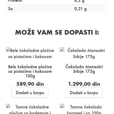
Proteini
6,2 g
So
0,21 g
MOŽE VAM SE DOPASTI I:
Bele čokoladne pločice
Čokolada Manastiri
sa pistaćima i kokosom
Srbije 175g
100g
589,90
din
1.299,00
din
Dodati u korpu
Dodati u korpu