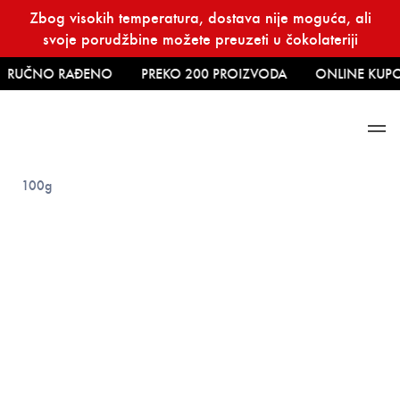
Skip
Zbog visokih temperatura, dostava nije moguća, ali
to
svoje porudžbine možete preuzeti u čokolateriji
content
RUČNO RAĐENO
PREKO 200 PROIZVODA
ONLINE KUPO
Početna
→
Čokolade
→ Bela čokolada sa makom i limunom
100g