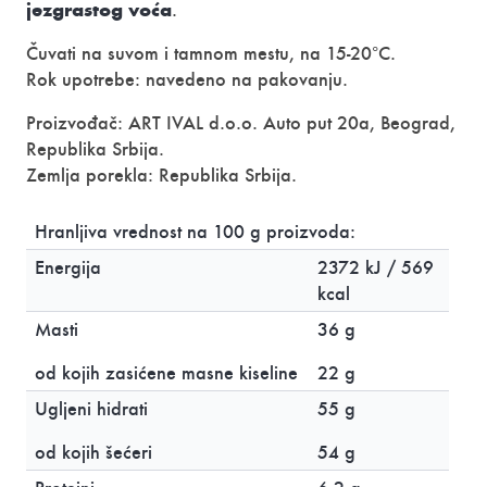
jezgrastog voća
.
Čuvati na suvom i tamnom mestu, na 15-20°C.
Rok upotrebe: navedeno na pakovanju.
Proizvođač: ART IVAL d.o.o. Auto put 20a, Beograd,
Republika Srbija.
Zemlja porekla: Republika Srbija.
Hranljiva vrednost na 100 g proizvoda
:
Energija
2372 kJ / 569
kcal
Masti
36 g
od kojih zasićene masne kiseline
22 g
Ugljeni hidrati
55 g
od kojih
šećeri
54 g