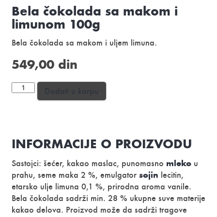
Bela čokolada sa makom i
limunom 100g
Bela čokolada sa makom i uljem limuna.
549,00
din
Bela
Dodati u korpu
čokolada
sa
makom
i
INFORMACIJE O PROIZVODU
limunom
100g
mleko
Sastojci: šećer, kakao maslac, punomasno
u
количина
sojin
prahu, seme maka 2 %, emulgator
lecitin,
etarsko ulje limuna 0,1 %, prirodna aroma vanile.
Bela čokolada sadrži min. 28 % ukupne suve materije
kakao delova. Proizvod može da sadrži tragove