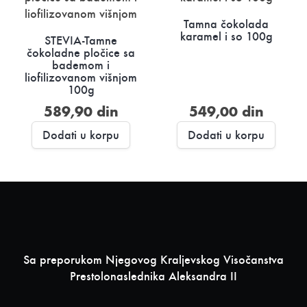
Tamna čokolada
karamel i so 100g
STEVIA-Tamne
čokoladne pločice sa
bademom i
liofilizovanom višnjom
100g
589,90
din
549,00
din
Dodati u korpu
Dodati u korpu
Sa preporukom Njegovog Kraljevskog Visočanstva
Prestolonaslednika Aleksandra II