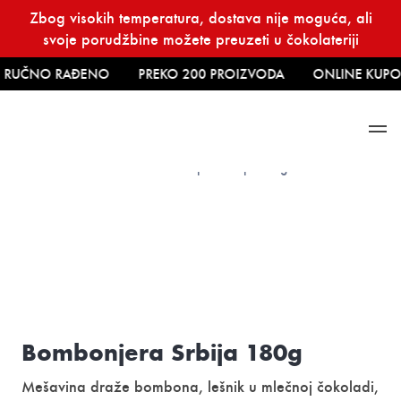
Skip
Zbog visokih temperatura, dostava nije moguća, ali
to
svoje porudžbine možete preuzeti u čokolateriji
content
RUČNO RAĐENO
PREKO 200 PROIZVODA
ONLINE KUPOV
Početna
→
Suveniri
→ Bombonjera Srbija 180g
Bombonjera Srbija 180g
Mešavina draže bombona, lešnik u mlečnoj čokoladi,