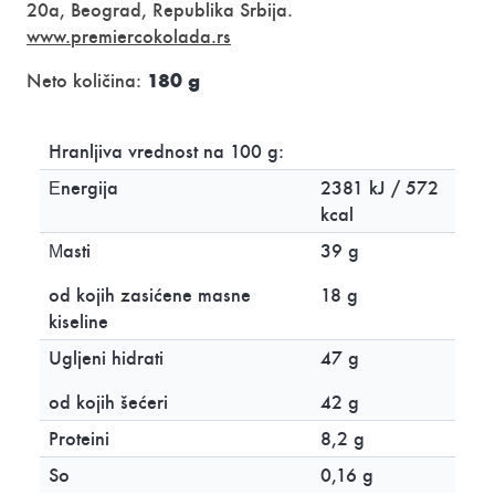
20a, Beograd, Republika Srbija.
www.premiercokolada.rs
180 g
Neto količina:
Hranljiva vrednost na 100 g:
Еnergija
2381 kJ / 572
kcal
Мasti
39 g
od kojih zasićene masne
18 g
kiseline
Ugljeni hidrati
47 g
od kojih šećeri
42 g
Proteini
8,2 g
So
0,16 g