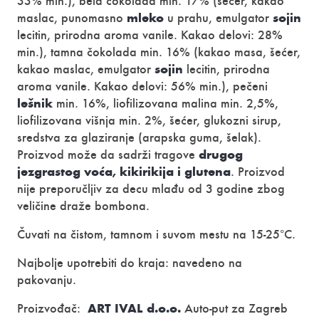
33% min.), bela čokolada min. 17% (šećer, kakao
mleko
sojin
maslac, punomasno
u prahu, emulgator
lecitin, prirodna aroma vanile. Kakao delovi: 28%
min.), tamna čokolada min. 16% (kakao masa, šećer,
sojin
kakao maslac, emulgator
lecitin, prirodna
aroma vanile. Kakao delovi: 56% min.), pečeni
lešnik
min. 16%, liofilizovana malina min. 2,5%,
liofilizovana višnja min. 2%, šećer, glukozni sirup,
sredstva za glaziranje (arapska guma, šelak).
drugog
Proizvod može da sadrži tragove
jezgrastog voća, kikirikija i glutena
. Proizvod
nije preporučljiv za decu mlađu od 3 godine zbog
veličine draže bombona.
Čuvati na čistom, tamnom i suvom mestu na 15-25°C.
Najbolje upotrebiti do kraja: navedeno na
pakovanju.
ART IVAL d.o.o.
Proizvođač:
Auto-put za Zagreb