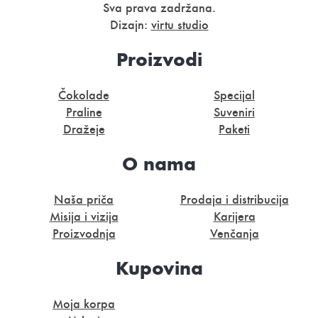
Sva prava zadržana.
Dizajn:
virtu studio
Proizvodi
Čokolade
Specijal
Praline
Suveniri
Dražeje
Paketi
O nama
Naša priča
Prodaja i distribucija
Misija i vizija
Karijera
Proizvodnja
Venčanja
Kupovina
Moja korpa