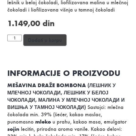
lešnik u beloj čokoladi, liofilizovana malina u mlečnoj
čokoladi i liofilizovana višnja u tamnoj čokoladi
1.149,00
din
Bombonjera
Dodati u korpu
Srbija
180g
количина
INFORMACIJE O PROIZVODU
MEŠAVINA DRAŽE BOMBONA (ЛЕШНИК У
МЛЕЧНОЈ ЧОКОЛАДИ, ЛЕШНИК У БЕЛОЈ
ЧОКОЛАДИ, МАЛИНА У МЛЕЧНОЈ ЧОКОЛАДИ И
ВИШЊА У ТАМНОЈ ЧОКОЛАДИ)
Sastojci: mlečna
čokolada min. 39% (šećer, kakao maslac,
mleko
punomasno
u prahu, kakao masa, emulgator
sojin
lecitin, prirodna aroma vanile. Kakao delovi: