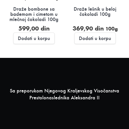
Draže bombone sa
Draže lešnik u beloj
bademom i cimetom u
čokoladi 100g
mlečnoj čokoladi 100g
599,00
din
369,90
din
100g
Dodati u korpu
Dodati u korpu
Sa preporukom Njegovog Kraljevskog Visočanstva
Prestolonaslednika Aleksandra II