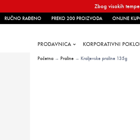
Skip
Zbog visokih temper
to
content
RUČNO RAĐENO
PREKO 200 PROIZVODA
ONLINE KUPO
PRODAVNICA
KORPORATIVNI POKLO
Početna
→
Praline
→ Kraljevske praline 135g