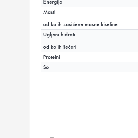
Еnergija
Masti
od kojih zasićene masne kiseline
Ugljeni hidrati
od kojih šećeri
Proteini
So