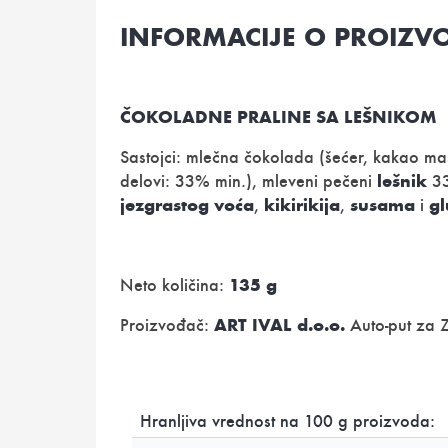
INFORMACIJE O PROIZV
ČOKOLADNE PRALINE SA LEŠNIKOM
Sastojci: mlečna čokolada (šećer, kakao 
lešnik
delovi: 33% min.), mleveni pečeni
33
jezgrastog voća
kikirikija
susama
gl
,
,
i
135 g
Neto količina:
ART IVAL d.o.o.
Proizvođač:
Auto-put za Z
Hranljiva vrednost na 100 g proizvoda: