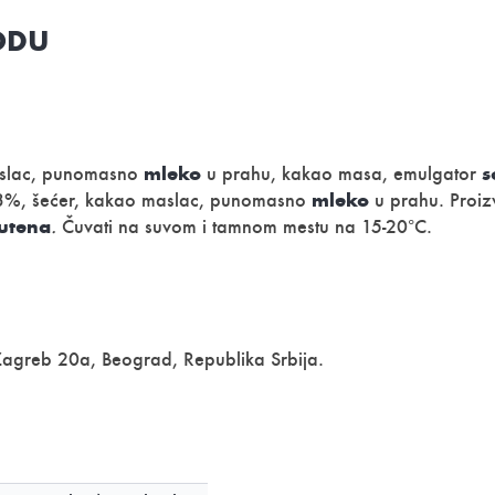
ODU
mleko
s
maslac, punomasno
u prahu, kakao masa, emulgator
mleko
%, šećer, kakao maslac, punomasno
u prahu. Proiz
utena
.
Čuvati na suvom i tamnom mestu na 15-20°C.
agreb 20a, Beograd, Republika Srbija.