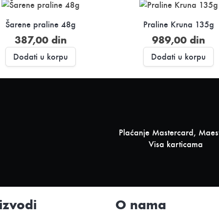
Šarene praline 48g
Praline Kruna 135g
387,00
din
989,00
din
Dodati u korpu
Dodati u korpu
Plaćanje Mastercard, Maest
Visa karticama
izvodi
O nama