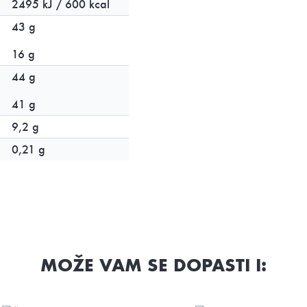
2495 kJ / 600 kcal
43 g
16 g
44 g
41 g
9,2 g
0,21 g
MOŽE VAM SE DOPASTI I: