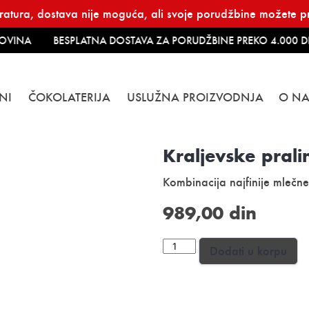
atura, dostava nije moguća, ali svoje porudžbine možete pre
VINA
BESPLATNA DOSTAVA ZA PORUDŽBINE PREKO 4.000 DI
NI
ČOKOLATERIJA
USLUŽNA PROIZVODNJA
O N
Kraljevske pral
Kombinacija najfinije mlečne
989,00
din
Kraljevske
Dodati u korpu
praline
135g
количина