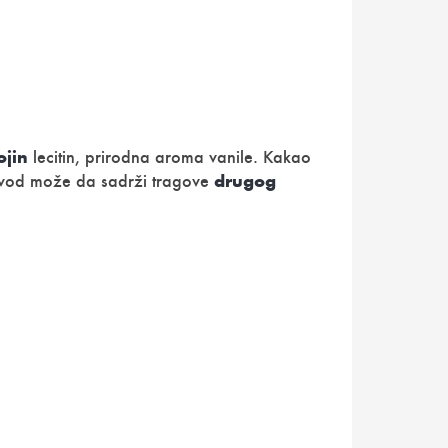
ojin
lecitin, prirodna aroma vanile. Kakao
drugog
vod može da sadrži tragove