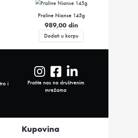
Praline Nianse 145g
989,00
din
Dodati u korpu
Pratite nas na društvenim
ro i
mrežama
Kupovina