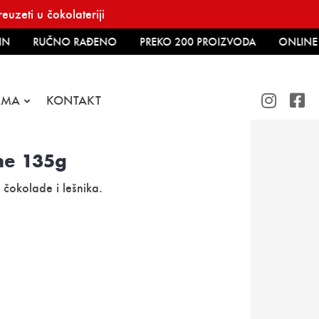
uzeti u čokolateriji
N
RUČNO RAĐENO
PREKO 200 PROIZVODA
ONLINE 
AMA
KONTAKT
ine 135g
 čokolade i lešnika.