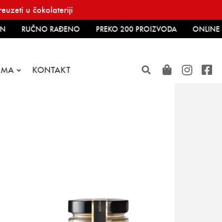
uzeti u čokolateriji
RUČNO RAĐENO
PREKO 200 PROIZVODA
ONLINE K
AMA
KONTAKT