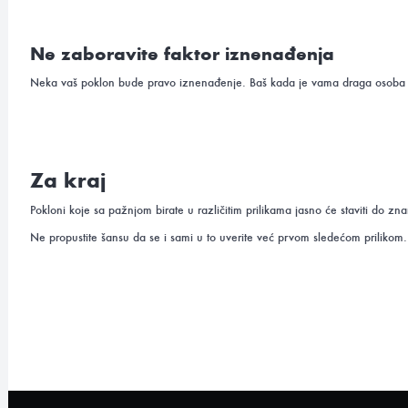
Ne zaboravite faktor iznenađenja
Neka vaš poklon bude pravo iznenađenje. Baš kada je vama draga osoba oče
Za kraj
Pokloni koje sa pažnjom birate u različitim prilikama jasno će staviti do 
Ne propustite šansu da se i sami u to uverite već prvom sledećom prilikom.