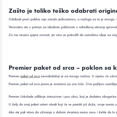
Zašto je toliko teško odabrati origi
Odabrati pravi poklon nije nimalo jednostavno, a razloga za to je mnogo. Bi
Verovatno ste u potrazi za idealnim poklonom u određenoj situaciji sprovod
Za vas imamo sjajne novosti, jer smo se potrudili da osmislimo ideje za or
Premier paket od srca – poklon sa k
Premier
paket od srca
nesvakidašnji je na mnogo načina. U njemu će uživati 
Premier paket od srca prava je avantura za sva čula. Ova pažljivo osmišl
Premier čokolade odlikuje intenzivan i pun ukus, koji je dodatno obogaće
U želji da ovaj paket ostavi utisak koji će se pamtiti još duže, svoje mest
Ako ste pak stava da uživanje u dobrim stvarima nema cenu i želite da to st