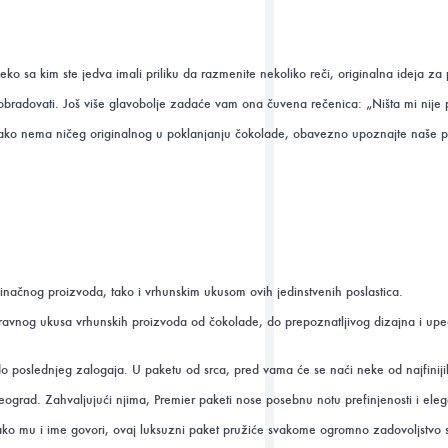
ko sa kim ste jedva imali priliku da razmenite nekoliko reči, originalna ideja za 
a obradovati. Još više glavobolje zadaće vam ona čuvena rečenica: „Ništa mi nije
ite kako nema ničeg originalnog u poklanjanju čokolade, obavezno upoznajte naše 
edinačnog proizvoda, tako i vrhunskim ukusom ovih jedinstvenih poslastica.
ravnog ukusa vrhunskih proizvoda od čokolade, do prepoznatljivog dizajna i upeč
o poslednjeg zalogaja. U paketu od srca, pred vama će se naći neke od najfinij
 Beograd. Zahvaljujući njima, Premier paketi nose posebnu notu prefinjenosti i el
ako mu i ime govori, ovaj luksuzni paket pružiće svakome ogromno zadovoljstvo 