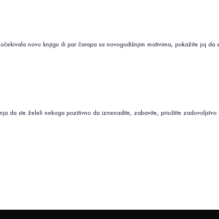
kivala novu knjigu ili par čarapa sa novogodišnjim motivima, pokažite joj da 
znanja da ste želeli nekoga pozitivno da iznenadite, zabavite, priuštite zadovol