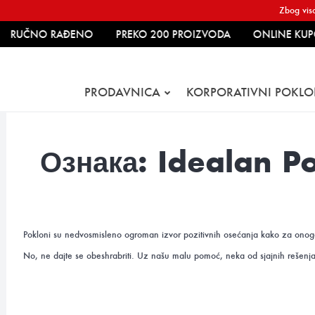
Skip to content
Zbog viso
RUČNO RAĐENO
PREKO 200 PROIZVODA
ONLINE KUPO
PRODAVNICA
KORPORATIVNI POKLO
Ознака:
Idealan P
Pokloni su nedvosmisleno ogroman izvor pozitivnih osećanja kako za onoga k
No, ne dajte se obeshrabriti. Uz našu malu pomoć, neka od sjajnih rešenj