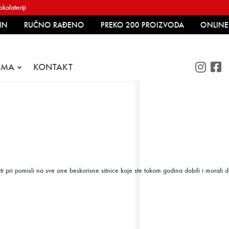
kolateriji
N
RUČNO RAĐENO
PREKO 200 PROIZVODA
ONLINE 
AMA
KONTAKT
ri pomisli na sve one beskorisne sitnice koje ste tokom godina dobili i morali d