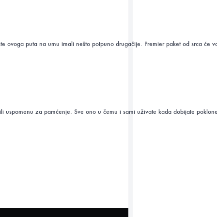
ste ovoga puta na umu imali nešto potpuno drugačije. Premier paket od srca će 
jstvo ili uspomenu za pamćenje. Sve ono u čemu i sami uživate kada dobijate pokl