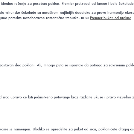
 idealno rešenje za poseban poklon. Premier proizvodi od tamne i bele čokolade u
o vrsta vrhunske čokolade sa mnoštvom najfinijih dodataka za pravu harmoniju u
jima priredite nezaboravne romantične trenutke, tu su
Premier buketi od pralina
.
eizostavan deo pokloni. Ali, mnogo puta se ispostavi da potraga za savršenim pokl
srca upravo će biti jedinstveno putovanje kroz različite ukuse i pravo vizuelno z
ome je namenjen. Ukoliko se opredelite za paket od srca, poklonićete dragoj osobi 