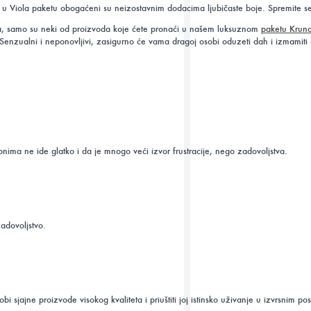
 Viola paketu obogaćeni su neizostavnim dodacima ljubičaste boje. Spremite se da
kusa, samo su neki od proizvoda koje ćete pronaći u našem luksuznom
paketu Krun
 Senzualni i neponovljivi, zasigurno će vama dragoj osobi oduzeti dah i izmamiti
onima ne ide glatko i da je mnogo veći izvor frustracije, nego zadovoljstva.
adovoljstvo.
sjajne proizvode visokog kvaliteta i priuštiti joj istinsko uživanje u izvrsnim po