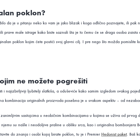
nalan poklon?
lo da je u pitanju neko ko vam je jako blizak i koga odlično poznajete, ili pak ne
ili prave male istrage kako biste saznali šta je to čemu će se draga osoba zaist
iginalan poklon kojim ćete postići svoj glavni cilj. I pre nego što možda pomisl
ojim ne možete pogrešiti
i najizbirljiviji ljubitelji slatkiša, a oduševiće kako samim izgledom svakog poj
jena kombinacija originalnih proizvoda posebna je u svakom aspektu – od nezabo
n zanimljivim sastojcima u neobičnim kombinacijama u kojima se uživa od prvog d
o u njemu su našle i neodoljive praline u obliku srca, kao i originalna bombonjera
avite do znanja i osobi kojoj birate poklon, tu je i Premier
Hedonist paket
. Baš k