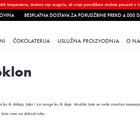
kih temperatura, dostava nije moguća, ali svoje porudžbine možete preuzeti u čo
VINA
BESPLATNA DOSTAVA ZA PORUDŽBINE PREKO 4.000 DI
NI
ČOKOLATERIJA
USLUŽNA PROIZVODNJA
O N
oklon
o ih dobija, tako i za onoga ko ih daje. Možda ćete se ovde ironično nasmejati p
a biće vam na dohvat ruke.