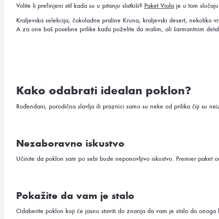
Volite li prefinjeni stil kada su u pitanju slatkiši?
Paket Viola
je u tom slučaju
Kraljevska selekcija, čokoladne praline Kruna, kraljevski desert, nekolik
A za one baš posebne prilike kada poželite da malim, ali šarmantnim detal
Kako odabrati idealan poklon?
Rođendani, porodična slavlja ili praznici samo su neke od prilika čiji su n
Nezaboravno iskustvo
Učinite da poklon sam po sebi bude neponovljivo iskustvo. Premier paket od 
Pokažite da vam je stalo
Odaberite poklon koji će jasno staviti do znanja da vam je stalo do onoga k