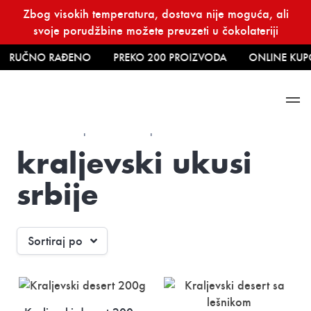
Skip
Zbog visokih temperatura, dostava nije moguća, ali
to
svoje porudžbine možete preuzeti u čokolateriji
content
RUČNO RAĐENO
PREKO 200 PROIZVODA
ONLINE KUP
Početna
→ kraljevski ukusi srbije
kraljevski ukusi
srbije
Sortiraj po