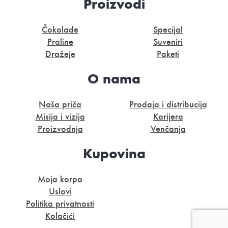
Proizvodi
Čokolade
Specijal
Praline
Suveniri
Dražeje
Paketi
O nama
Naša priča
Prodaja i distribucija
Misija i vizija
Karijera
Proizvodnja
Venčanja
Kupovina
Moja korpa
Uslovi
Politika privatnosti
Kolačići